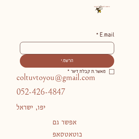
הרשמה למועדון לקוחות
*
E.mail
הרשמ.י
מאשר.ת קבלת דיוור
*
coltuvtoyou@gmail.com
052-426-4847
יפו, ישראל
אפשר גם
בוטאטסאפ