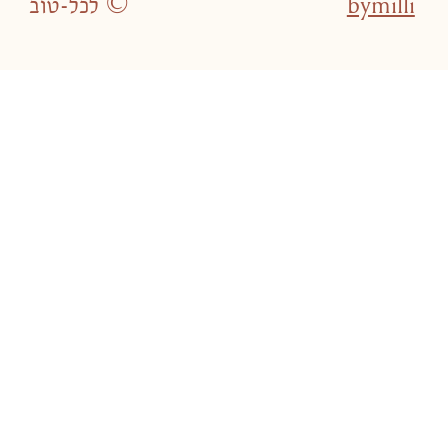
bymilli
לכל-טוב ©